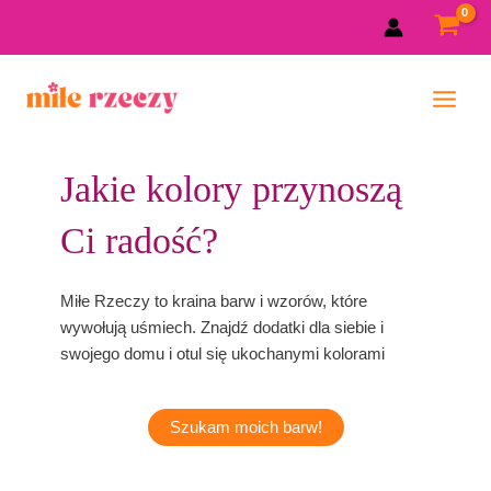
Skip
to
content
Main
Menu
Jakie kolory przynoszą
Ci radość?
Miłe Rzeczy to kraina barw i wzorów, które
wywołują uśmiech. Znajdź dodatki dla siebie i
swojego domu i otul się ukochanymi kolorami
Szukam moich barw!