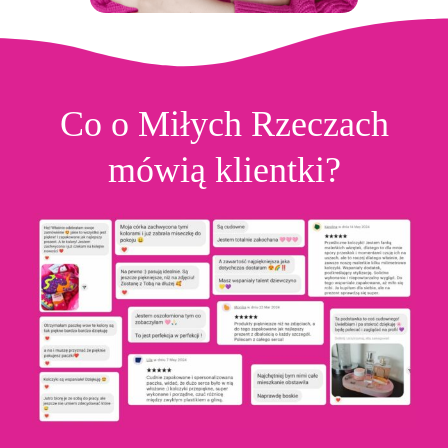
Co o Miłych Rzeczach
mówią klientki?