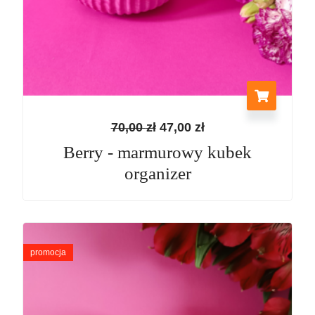
70,00
zł
47,00
zł
Berry - marmurowy kubek
organizer
Pierwotna
Aktualna
cena
cena
promocja
wynosiła:
wynosi:
45,00 zł.
28,00 zł.