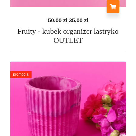
50,00
zł
35,00
zł
Fruity - kubek organizer lastryko
OUTLET
Pierwotna
Aktualna
cena
cena
promocja
wynosiła:
wynosi:
70,00 zł.
47,00 zł.