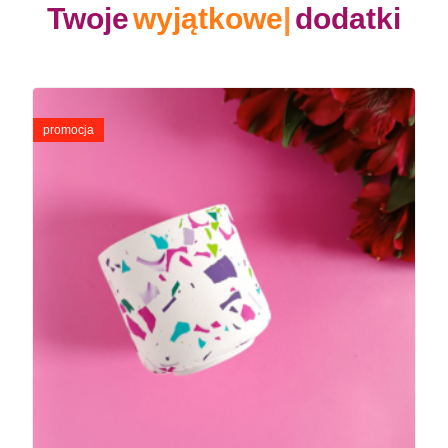
Twoje
kreatywne
dodatki
Pierwotna
Aktualna
cena
cena
promocja
wynosiła:
wynosi:
50,00 zł.
35,00 zł.