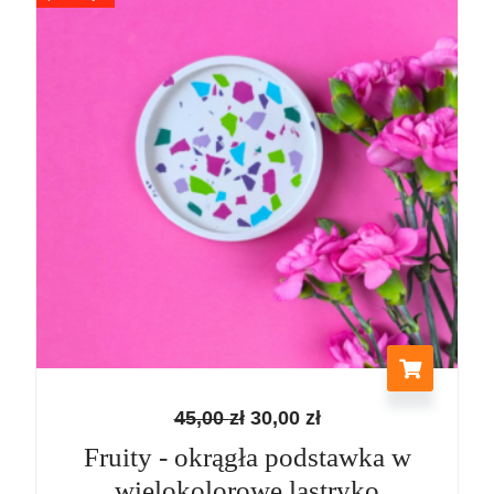
wynosiła:
wynosi:
45,00 zł.
30,00 zł.
45,00
zł
30,00
zł
Fruity - okrągła podstawka w
wielokolorowe lastryko