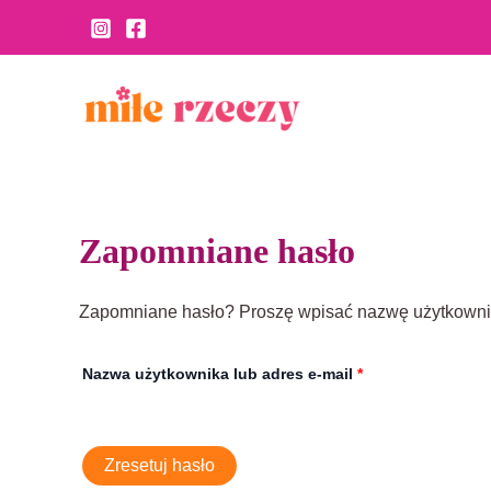
Skip
Wymagane
to
content
Zapomniane hasło
Zapomniane hasło? Proszę wpisać nazwę użytkownik
Nazwa użytkownika lub adres e-mail
*
Zresetuj hasło