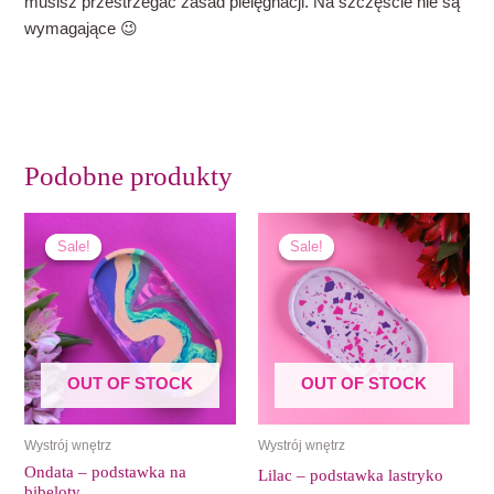
musisz przestrzegać zasad pielęgnacji. Na szczęście nie są
wymagające 😉
Podobne produkty
Pierwotna
Aktualna
Pierwotna
Aktualna
cena
cena
cena
cena
Sale!
Sale!
Sale!
Sale!
wynosiła:
wynosi:
wynosiła:
wynosi:
70,00 zł.
42,00 zł.
70,00 zł.
42,00 zł.
OUT OF STOCK
OUT OF STOCK
Wystrój wnętrz
Wystrój wnętrz
Ondata – podstawka na
Lilac – podstawka lastryko
bibeloty