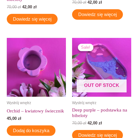
70,00
zł
42,00
zł
70,00
zł
42,00
zł
Dowiedz się więcej
Dowiedz się więcej
Pierwotna
Aktualna
cena
cena
Sale!
Sale!
wynosiła:
wynosi:
70,00 zł.
42,00 zł.
OUT OF STOCK
Wystrój wnętrz
Wystrój wnętrz
Deep purple – podstawka na
Orchid – kwiatowy świecznik
bibeloty
45,00
zł
70,00
zł
42,00
zł
Dodaj do koszyka
Dowiedz się więcej