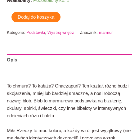
Availability:
Pozostało tylko: 1
Dodaj do koszyka
Kategorie:
Podstawki
,
Wystrój wnętrz
Znacznik:
marmur
Opis
Informacje dodatkowe
To chmura? To kałuża? Chaczapuri? Ten kształt różne budzi
skojarzenia, mniej lub bardziej smaczne, a nosi roboczą
nazwę: blob. Blob to marmurowa podstawka na biżuterię,
okulary, spinki, świeczki, czy inne bibeloty w intensywnych
odcieniach różu i fioletu.
Miłe Rzeczy to moc koloru, a każdy wzór jest wyjątkowy (nie
ma dwóch identycznych dekoracji!) i przyciąga wzrok.