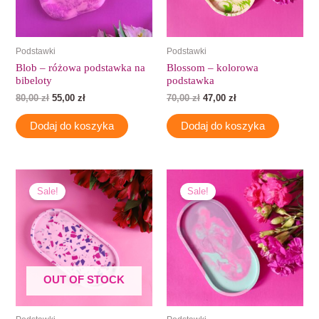
Podstawki
Podstawki
Blob – różowa podstawka na
Blossom – kolorowa
bibeloty
podstawka
80,00
zł
55,00
zł
70,00
zł
47,00
zł
Dodaj do koszyka
Dodaj do koszyka
Pierwotna
Aktualna
Pierwotna
Aktualna
cena
cena
cena
cena
Sale!
Sale!
wynosiła:
wynosi:
wynosiła:
wynosi:
70,00 zł.
42,00 zł.
70,00 zł.
47,00 zł.
OUT OF STOCK