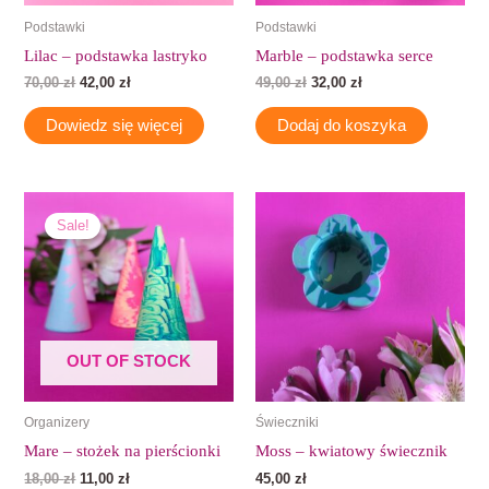
Podstawki
Podstawki
Lilac – podstawka lastryko
Marble – podstawka serce
70,00
zł
42,00
zł
49,00
zł
32,00
zł
Dowiedz się więcej
Dodaj do koszyka
Pierwotna
Aktualna
cena
cena
Sale!
wynosiła:
wynosi:
18,00 zł.
11,00 zł.
OUT OF STOCK
Organizery
Świeczniki
Mare – stożek na pierścionki
Moss – kwiatowy świecznik
18,00
zł
11,00
zł
45,00
zł