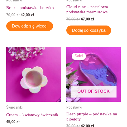
Podstawki
Podstawki
Cloud nine – pastelowa
Briar – podstawka lastryko
podstawka marmurowa
70,00
zł
42,00
zł
70,00
zł
47,00
zł
Dowiedz się więcej
Dodaj do koszyka
Pierwotna
Aktualna
cena
cena
Sale!
wynosiła:
wynosi:
70,00 zł.
42,00 zł.
OUT OF STOCK
Świeczniki
Podstawki
Deep purple – podstawka na
Cream – kwiatowy świecznik
bibeloty
45,00
zł
70,00
zł
42,00
zł