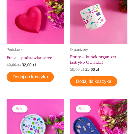
49,00 zł.
32,00 zł.
50,00 zł.
35,00 zł.
Podstawki
Organizery
Fruity – kubek organizer
Fresa – podstawka serce
lastryko OUTLET
49,00
zł
32,00
zł
50,00
zł
35,00
zł
Dodaj do koszyka
Dodaj do koszyka
Pierwotna
Aktualna
Pierwotna
Aktualna
cena
cena
cena
cena
Sale!
Sale!
wynosiła:
wynosi:
wynosiła:
wynosi:
45,00 zł.
30,00 zł.
70,00 zł.
40,00 zł.