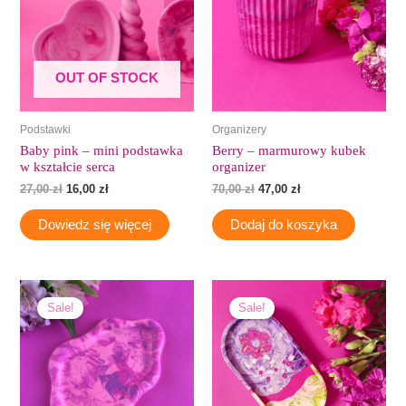
OUT OF STOCK
Podstawki
Organizery
Baby pink – mini podstawka
Berry – marmurowy kubek
w kształcie serca
organizer
27,00
zł
16,00
zł
70,00
zł
47,00
zł
Dowiedz się więcej
Dodaj do koszyka
Pierwotna
Aktualna
Pierwotna
Aktualna
cena
cena
cena
cena
Sale!
Sale!
wynosiła:
wynosi:
wynosiła:
wynosi:
80,00 zł.
55,00 zł.
70,00 zł.
47,00 zł.