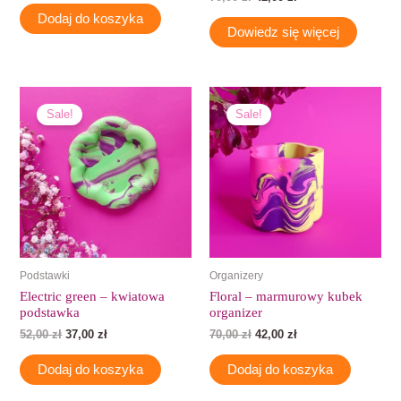
Dodaj do koszyka
Dowiedz się więcej
Pierwotna
Aktualna
Pierwotna
Aktualna
cena
cena
cena
cena
Sale!
Sale!
wynosiła:
wynosi:
wynosiła:
wynosi:
52,00 zł.
37,00 zł.
70,00 zł.
42,00 zł.
Podstawki
Organizery
Electric green – kwiatowa
Floral – marmurowy kubek
podstawka
organizer
52,00
zł
37,00
zł
70,00
zł
42,00
zł
Dodaj do koszyka
Dodaj do koszyka