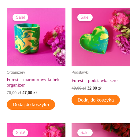
Pierwotna
Aktualna
Pierwotna
Aktualna
cena
cena
cena
cena
Sale!
Sale!
wynosiła:
wynosi:
wynosiła:
wynosi:
70,00 zł.
47,00 zł.
49,00 zł.
32,00 zł.
Organizery
Podstawki
Forest – marmurowy kubek
Forest – podstawka serce
organizer
49,00
zł
32,00
zł
70,00
zł
47,00
zł
Dodaj do koszyka
Dodaj do koszyka
Pierwotna
Aktualna
Pierwotna
Aktualna
cena
cena
cena
cena
Sale!
Sale!
wynosiła:
wynosi:
wynosiła:
wynosi: