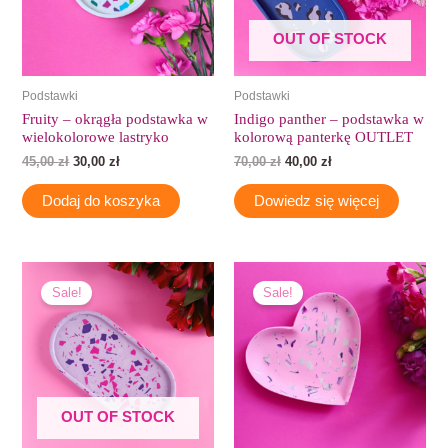
OUT OF STOCK
Podstawki
Podstawki
Fruity – okrągła podstawka w
Indigo panther – podstawka w
wielokolorowe lastryko
kolorową panterkę OUTLET
45,00
zł
30,00
zł
70,00
zł
40,00
zł
Dodaj do koszyka
Dowiedz się więcej
Pierwotna
Aktualna
Pierwotna
Aktualna
cena
cena
cena
cena
Sale!
Sale!
wynosiła:
wynosi:
wynosiła:
wynosi:
70,00 zł.
42,00 zł.
49,00 zł.
32,00 zł.
OUT OF STOCK