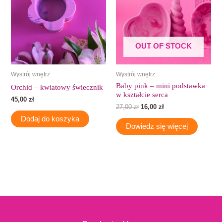
OUT OF STOCK
Wystrój wnętrz
Wystrój wnętrz
Baby pink – mini podstawka
Orchid – kwiatowy świecznik
w kształcie serca
45,00
zł
27,00
zł
16,00
zł
Dodaj do koszyka
Dowiedz się więcej