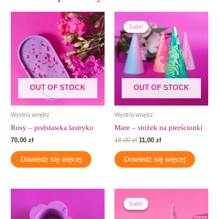
Pierwotna
Aktualna
cena
cena
Sale!
Sale!
wynosiła:
wynosi:
18,00 zł.
11,00 zł.
OUT OF STOCK
OUT OF STOCK
Wystrój wnętrz
Wystrój wnętrz
Rosy – podstawka lastryko
Mare – stożek na pierścionki
70,00
zł
18,00
zł
11,00
zł
Dowiedz się więcej
Dowiedz się więcej
Pierwotna
Aktualna
cena
cena
Sale!
Sale!
wynosiła:
wynosi:
27,00 zł.
16,00 zł.